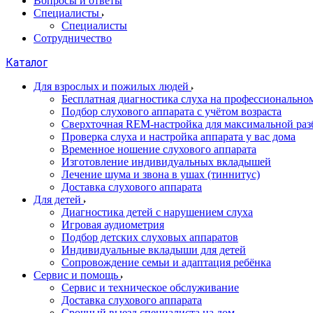
Вопросы и ответы
Специалисты
Специалисты
Сотрудничество
Каталог
Для взрослых и пожилых людей
Бесплатная диагностика слуха на профессионально
Подбор слухового аппарата с учётом возраста
Сверхточная REM-настройка для максимальной раз
Проверка слуха и настройка аппарата у вас дома
Временное ношение слухового аппарата
Изготовление индивидуальных вкладышей
Лечение шума и звона в ушах (тиннитус)
Доставка слухового аппарата
Для детей
Диагностика детей с нарушением слуха
Игровая аудиометрия
Подбор детских слуховых аппаратов
Индивидуальные вкладыши для детей
Сопровождение семьи и адаптация ребёнка
Сервис и помощь
Сервис и техническое обслуживание
Доставка слухового аппарата
Срочный выезд специалиста на дом