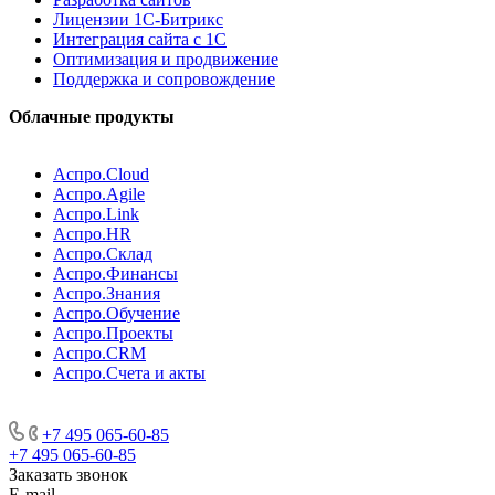
Лицензии 1С-Битрикс
Интеграция сайта с 1С
Оптимизация и продвижение
Поддержка и сопровождение
Облачные продукты
Аспро.Cloud
Аспро.Agile
Аспро.Link
Аспро.HR
Аспро.Склад
Аспро.Финансы
Аспро.Знания
Аспро.Обучение
Аспро.Проекты
Аспро.CRM
Аспро.Счета и акты
+7 495 065-60-85
+7 495 065-60-85
Заказать звонок
E-mail