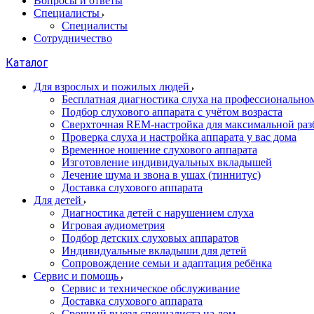
Вопросы и ответы
Специалисты
Специалисты
Сотрудничество
Каталог
Для взрослых и пожилых людей
Бесплатная диагностика слуха на профессионально
Подбор слухового аппарата с учётом возраста
Сверхточная REM-настройка для максимальной раз
Проверка слуха и настройка аппарата у вас дома
Временное ношение слухового аппарата
Изготовление индивидуальных вкладышей
Лечение шума и звона в ушах (тиннитус)
Доставка слухового аппарата
Для детей
Диагностика детей с нарушением слуха
Игровая аудиометрия
Подбор детских слуховых аппаратов
Индивидуальные вкладыши для детей
Сопровождение семьи и адаптация ребёнка
Сервис и помощь
Сервис и техническое обслуживание
Доставка слухового аппарата
Срочный выезд специалиста на дом