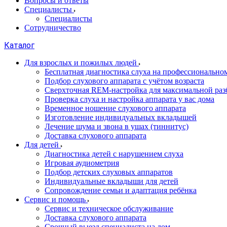
Вопросы и ответы
Специалисты
Специалисты
Сотрудничество
Каталог
Для взрослых и пожилых людей
Бесплатная диагностика слуха на профессионально
Подбор слухового аппарата с учётом возраста
Сверхточная REM-настройка для максимальной раз
Проверка слуха и настройка аппарата у вас дома
Временное ношение слухового аппарата
Изготовление индивидуальных вкладышей
Лечение шума и звона в ушах (тиннитус)
Доставка слухового аппарата
Для детей
Диагностика детей с нарушением слуха
Игровая аудиометрия
Подбор детских слуховых аппаратов
Индивидуальные вкладыши для детей
Сопровождение семьи и адаптация ребёнка
Сервис и помощь
Сервис и техническое обслуживание
Доставка слухового аппарата
Срочный выезд специалиста на дом