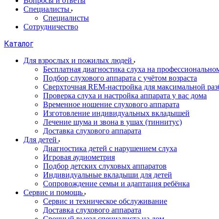
Вопросы и ответы
Специалисты
Специалисты
Сотрудничество
Каталог
Для взрослых и пожилых людей
Бесплатная диагностика слуха на профессионально
Подбор слухового аппарата с учётом возраста
Сверхточная REM-настройка для максимальной раз
Проверка слуха и настройка аппарата у вас дома
Временное ношение слухового аппарата
Изготовление индивидуальных вкладышей
Лечение шума и звона в ушах (тиннитус)
Доставка слухового аппарата
Для детей
Диагностика детей с нарушением слуха
Игровая аудиометрия
Подбор детских слуховых аппаратов
Индивидуальные вкладыши для детей
Сопровождение семьи и адаптация ребёнка
Сервис и помощь
Сервис и техническое обслуживание
Доставка слухового аппарата
Срочный выезд специалиста на дом