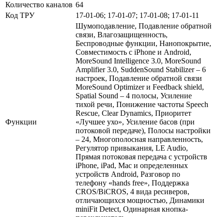
Количество каналов
64
Код ТРУ
17-01-06; 17-01-07; 17-01-08; 17-01-11
Шумоподавление, Подавление обратной
связи, Влагозащищенность,
Беспроводные функции, Нанопокрытие,
Совместимость с iPhone и Android,
MoreSound Intelligence 3.0, MoreSound
Amplifier 3.0, SuddenSound Stabilizer – 6
настроек, Подавление обратной связи
MoreSound Optimizer и Feedback shield,
Spatial Sound – 4 полосы, Усиление
тихой речи, Понижение частоты Speech
Rescue, Clear Dynamics, Приоритет
Функции
«Лучшее ухо», Усиление басов (при
потоковой передаче), Полосы настройки
– 24, Многополосная направленность,
Регулятор привыкания, LE Audio,
Прямая потоковая передача с устройств
iPhone, iPad, Mac и определенных
устройств Android, Разговор по
телефону «hands free», Поддержка
CROS/BiCROS, 4 вида ресиверов,
отличающихся мощностью, Динамики
miniFit Detect, Одинарная кнопка-