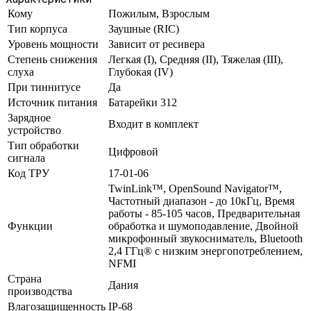
Кому
Пожилым, Взрослым
Тип корпуса
Заушные (RIC)
Уровень мощности
Зависит от ресивера
Степень снижения
Легкая (I), Средняя (II), Тяжелая (III),
слуха
Глубокая (IV)
При тиннитусе
Да
Источник питания
Батарейки 312
Зарядное
Входит в комплект
устройство
Тип обработки
Цифровой
сигнала
Код ТРУ
17-01-06
TwinLink™, OpenSound Navigator™,
Частотный диапазон - до 10кГц, Время
работы - 85-105 часов, Предварительная
Функции
обработка и шумоподавление, Двойной
микрофонный звукосниматель, Bluetooth
2,4 ГГц® с низким энергопотреблением,
NFMI
Страна
Дания
производства
Влагозащищенность
IP-68