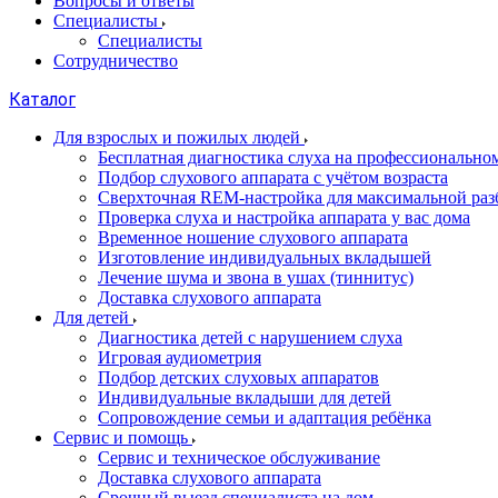
Вопросы и ответы
Специалисты
Специалисты
Сотрудничество
Каталог
Для взрослых и пожилых людей
Бесплатная диагностика слуха на профессионально
Подбор слухового аппарата с учётом возраста
Сверхточная REM-настройка для максимальной раз
Проверка слуха и настройка аппарата у вас дома
Временное ношение слухового аппарата
Изготовление индивидуальных вкладышей
Лечение шума и звона в ушах (тиннитус)
Доставка слухового аппарата
Для детей
Диагностика детей с нарушением слуха
Игровая аудиометрия
Подбор детских слуховых аппаратов
Индивидуальные вкладыши для детей
Сопровождение семьи и адаптация ребёнка
Сервис и помощь
Сервис и техническое обслуживание
Доставка слухового аппарата
Срочный выезд специалиста на дом