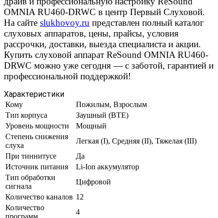
драйв и профессиональную настройку ReSound
OMNIA RU460-DRWC в центр Первый Слуховой.
На сайте
slukhovoy.ru
представлен полный каталог
слуховых аппаратов, цены, прайсы, условия
рассрочки, доставки, выезда специалиста и акции.
Купить слуховой аппарат ReSound OMNIA RU460-
DRWC можно уже сегодня — с заботой, гарантией и
профессиональной поддержкой!
Характеристики
Кому
Пожилым, Взрослым
Тип корпуса
Заушный (BTE)
Уровень мощности
Мощный
Степень снижения
Легкая (I), Средняя (II), Тяжелая (III)
слуха
При тиннитусе
Да
Источник питания
Li-Ion аккумулятор
Тип обработки
Цифровой
сигнала
Количество каналов
12
Количество
4
программ