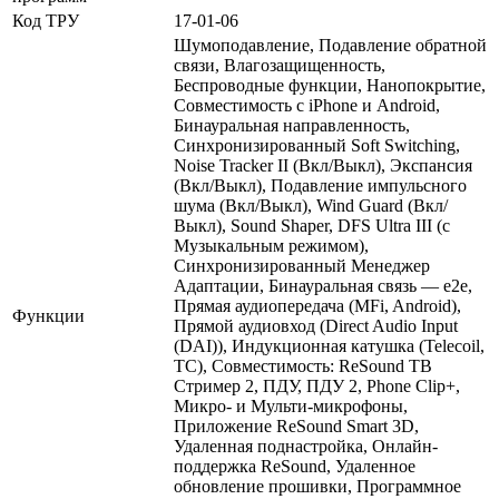
Код ТРУ
17-01-06
Шумоподавление, Подавление обратной
связи, Влагозащищенность,
Беспроводные функции, Нанопокрытие,
Совместимость с iPhone и Android,
Бинауральная направленность,
Синхронизированный Soft Switching,
Noise Tracker II (Вкл/Выкл), Экспансия
(Вкл/Выкл), Подавление импульсного
шума (Вкл/Выкл), Wind Guard (Вкл/
Выкл), Sound Shaper, DFS Ultra III (с
Музыкальным режимом),
Синхронизированный Менеджер
Адаптации, Бинауральная связь — е2е,
Прямая аудиопередача (MFi, Android),
Функции
Прямой аудиовход (Direct Audio Input
(DAI)), Индукционная катушка (Telecoil,
TC), Совместимость: ReSound ТВ
Стример 2, ПДУ, ПДУ 2, Phone Clip+,
Микро- и Мульти-микрофоны,
Приложение ReSound Smart 3D,
Удаленная поднастройка, Онлайн-
поддержка ReSound, Удаленное
обновление прошивки, Программное