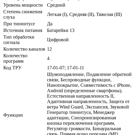
Уровень мощности
Средний
Степень снижения
Легкая (I), Средняя (II), Тяжелая (III)
слуха
При тиннитусе
Да
Источник питания
Батарейки 13
Тип обработки
Цифровой
сигнала
Количество каналов
12
Количество
4
программ
Код ТРУ
17-01-07; 17-01-11
Шумоподавление, Подавление обратной
связи, Беспроводные функции,
Нанопокрытие, Совместимость с iPhone,
Android (определенные смартфоны),
Естественная направленность II,
Адаптивная направленность, Защита от
ветра Wind Guard, Экспансия, Звуковой
Генератор тиннитуса, Менеджер
Функции
адаптации, Синхронизированная
кнопка переключения программ,
Регулятор громкости, Бинауральная
связь, Прямая аудио передача (MFi,