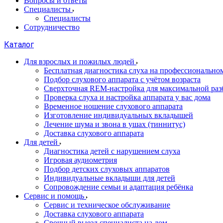
Вопросы и ответы
Специалисты
Специалисты
Сотрудничество
Каталог
Для взрослых и пожилых людей
Бесплатная диагностика слуха на профессионально
Подбор слухового аппарата с учётом возраста
Сверхточная REM-настройка для максимальной раз
Проверка слуха и настройка аппарата у вас дома
Временное ношение слухового аппарата
Изготовление индивидуальных вкладышей
Лечение шума и звона в ушах (тиннитус)
Доставка слухового аппарата
Для детей
Диагностика детей с нарушением слуха
Игровая аудиометрия
Подбор детских слуховых аппаратов
Индивидуальные вкладыши для детей
Сопровождение семьи и адаптация ребёнка
Сервис и помощь
Сервис и техническое обслуживание
Доставка слухового аппарата
Срочный выезд специалиста на дом