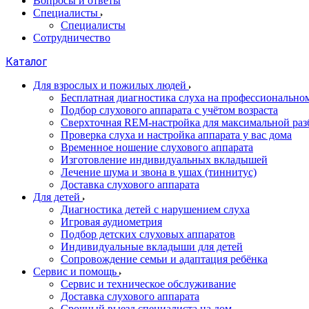
Вопросы и ответы
Специалисты
Специалисты
Сотрудничество
Каталог
Для взрослых и пожилых людей
Бесплатная диагностика слуха на профессионально
Подбор слухового аппарата с учётом возраста
Сверхточная REM-настройка для максимальной раз
Проверка слуха и настройка аппарата у вас дома
Временное ношение слухового аппарата
Изготовление индивидуальных вкладышей
Лечение шума и звона в ушах (тиннитус)
Доставка слухового аппарата
Для детей
Диагностика детей с нарушением слуха
Игровая аудиометрия
Подбор детских слуховых аппаратов
Индивидуальные вкладыши для детей
Сопровождение семьи и адаптация ребёнка
Сервис и помощь
Сервис и техническое обслуживание
Доставка слухового аппарата
Срочный выезд специалиста на дом