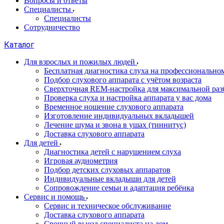
Вопросы и ответы
Специалисты
Специалисты
Сотрудничество
Каталог
Для взрослых и пожилых людей
Бесплатная диагностика слуха на профессионально
Подбор слухового аппарата с учётом возраста
Сверхточная REM-настройка для максимальной раз
Проверка слуха и настройка аппарата у вас дома
Временное ношение слухового аппарата
Изготовление индивидуальных вкладышей
Лечение шума и звона в ушах (тиннитус)
Доставка слухового аппарата
Для детей
Диагностика детей с нарушением слуха
Игровая аудиометрия
Подбор детских слуховых аппаратов
Индивидуальные вкладыши для детей
Сопровождение семьи и адаптация ребёнка
Сервис и помощь
Сервис и техническое обслуживание
Доставка слухового аппарата
Срочный выезд специалиста на дом