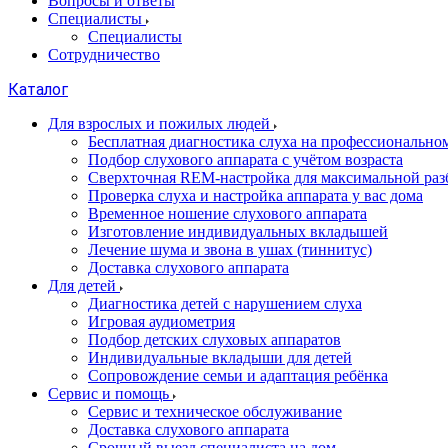
Вопросы и ответы
Специалисты
Специалисты
Сотрудничество
Каталог
Для взрослых и пожилых людей
Бесплатная диагностика слуха на профессионально
Подбор слухового аппарата с учётом возраста
Сверхточная REM-настройка для максимальной раз
Проверка слуха и настройка аппарата у вас дома
Временное ношение слухового аппарата
Изготовление индивидуальных вкладышей
Лечение шума и звона в ушах (тиннитус)
Доставка слухового аппарата
Для детей
Диагностика детей с нарушением слуха
Игровая аудиометрия
Подбор детских слуховых аппаратов
Индивидуальные вкладыши для детей
Сопровождение семьи и адаптация ребёнка
Сервис и помощь
Сервис и техническое обслуживание
Доставка слухового аппарата
Срочный выезд специалиста на дом