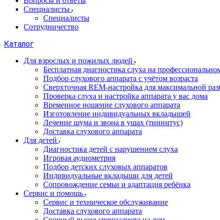
Вопросы и ответы
Специалисты
Специалисты
Сотрудничество
Каталог
Для взрослых и пожилых людей
Бесплатная диагностика слуха на профессионально
Подбор слухового аппарата с учётом возраста
Сверхточная REM-настройка для максимальной раз
Проверка слуха и настройка аппарата у вас дома
Временное ношение слухового аппарата
Изготовление индивидуальных вкладышей
Лечение шума и звона в ушах (тиннитус)
Доставка слухового аппарата
Для детей
Диагностика детей с нарушением слуха
Игровая аудиометрия
Подбор детских слуховых аппаратов
Индивидуальные вкладыши для детей
Сопровождение семьи и адаптация ребёнка
Сервис и помощь
Сервис и техническое обслуживание
Доставка слухового аппарата
Срочный выезд специалиста на дом