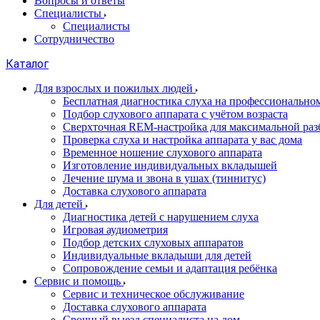
Вопросы и ответы
Специалисты
Специалисты
Сотрудничество
Каталог
Для взрослых и пожилых людей
Бесплатная диагностика слуха на профессионально
Подбор слухового аппарата с учётом возраста
Сверхточная REM-настройка для максимальной раз
Проверка слуха и настройка аппарата у вас дома
Временное ношение слухового аппарата
Изготовление индивидуальных вкладышей
Лечение шума и звона в ушах (тиннитус)
Доставка слухового аппарата
Для детей
Диагностика детей с нарушением слуха
Игровая аудиометрия
Подбор детских слуховых аппаратов
Индивидуальные вкладыши для детей
Сопровождение семьи и адаптация ребёнка
Сервис и помощь
Сервис и техническое обслуживание
Доставка слухового аппарата
Срочный выезд специалиста на дом