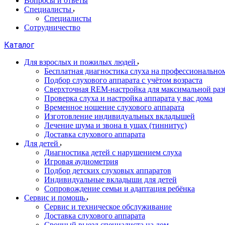
Вопросы и ответы
Специалисты
Специалисты
Сотрудничество
Каталог
Для взрослых и пожилых людей
Бесплатная диагностика слуха на профессионально
Подбор слухового аппарата с учётом возраста
Сверхточная REM-настройка для максимальной раз
Проверка слуха и настройка аппарата у вас дома
Временное ношение слухового аппарата
Изготовление индивидуальных вкладышей
Лечение шума и звона в ушах (тиннитус)
Доставка слухового аппарата
Для детей
Диагностика детей с нарушением слуха
Игровая аудиометрия
Подбор детских слуховых аппаратов
Индивидуальные вкладыши для детей
Сопровождение семьи и адаптация ребёнка
Сервис и помощь
Сервис и техническое обслуживание
Доставка слухового аппарата
Срочный выезд специалиста на дом