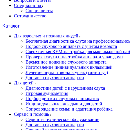
Вопросы и ответы
Специалисты
Специалисты
Сотрудничество
Каталог
Для взрослых и пожилых людей
Бесплатная диагностика слуха на профессионально
Подбор слухового аппарата с учётом возраста
Сверхточная REM-настройка для максимальной раз
Проверка слуха и настройка аппарата у вас дома
Временное ношение слухового аппарата
Изготовление индивидуальных вкладышей
Лечение шума и звона в ушах (тиннитус)
Доставка слухового аппарата
Для детей
Диагностика детей с нарушением слуха
Игровая аудиометрия
Подбор детских слуховых аппаратов
Индивидуальные вкладыши для детей
Сопровождение семьи и адаптация ребёнка
Сервис и помощь
Сервис и техническое обслуживание
Доставка слухового аппарата
Срочный выезд специалиста на дом