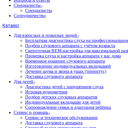
Вопросы и ответы
Специалисты
Специалисты
Сотрудничество
Каталог
Для взрослых и пожилых людей
Бесплатная диагностика слуха на профессионально
Подбор слухового аппарата с учётом возраста
Сверхточная REM-настройка для максимальной раз
Проверка слуха и настройка аппарата у вас дома
Временное ношение слухового аппарата
Изготовление индивидуальных вкладышей
Лечение шума и звона в ушах (тиннитус)
Доставка слухового аппарата
Для детей
Диагностика детей с нарушением слуха
Игровая аудиометрия
Подбор детских слуховых аппаратов
Индивидуальные вкладыши для детей
Сопровождение семьи и адаптация ребёнка
Сервис и помощь
Сервис и техническое обслуживание
Доставка слухового аппарата
Срочный выезд специалиста на дом