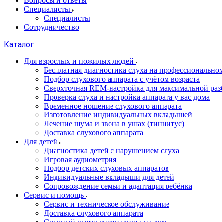
Вопросы и ответы
Специалисты
Специалисты
Сотрудничество
Каталог
Для взрослых и пожилых людей
Бесплатная диагностика слуха на профессионально
Подбор слухового аппарата с учётом возраста
Сверхточная REM-настройка для максимальной раз
Проверка слуха и настройка аппарата у вас дома
Временное ношение слухового аппарата
Изготовление индивидуальных вкладышей
Лечение шума и звона в ушах (тиннитус)
Доставка слухового аппарата
Для детей
Диагностика детей с нарушением слуха
Игровая аудиометрия
Подбор детских слуховых аппаратов
Индивидуальные вкладыши для детей
Сопровождение семьи и адаптация ребёнка
Сервис и помощь
Сервис и техническое обслуживание
Доставка слухового аппарата
Срочный выезд специалиста на дом